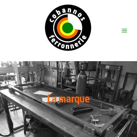
Aller
au
contenu
Main
Menu
Cobannos ferronnerie
La marque