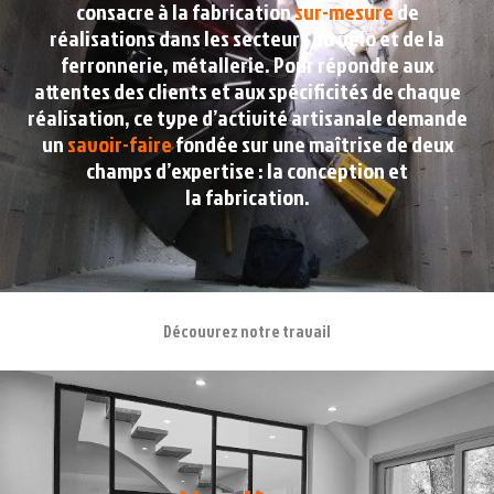
consacre à la fabrication
sur-mesure
de
réalisations dans les secteurs du vélo et de la
ferronnerie, métallerie. Pour répondre aux
attentes des clients et aux spécificités de chaque
réalisation, ce type d’activité artisanale demande
un
savoir-faire
fondée sur une maîtrise de deux
champs d’expertise : la conception et
la fabrication.
Découvrez notre travail